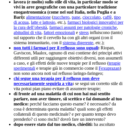
lavora (e molto) sullo stile di vita, in particolar modo se
vivi in aree geografiche con una particolare tradizione
enogastronomica (come nel sud Italia, nella Puglia e a
Bari):
alimentazione
(
zucchero
,
pane
,
cioccolato
,
caffè
,
tipo
di acqua
,
latte e lattosio
, etc.),
farmaci biologici innovativi per
la cura dell’obesità
,
farmaci assunti per patologie croniche
,
abitudini di vita
,
fattori emozionali
e
stress
influiscono (tanto)
sul rapporto che il cervello ha con gli altri organi (con il
sistema immunitario, con il
sistema digerente
, etc.);
non tutti i farmaci per il reflusso sono uguali
:
Riopan,
Gaviscon, Maalox, ognuno di essi contiene dei principi attivi
differenti utili per raggiungere obiettivi diversi, non assumerli
a caso, e gli effetti delle nuove terapie per il reflusso (
terapie
sperimentali
e terapie già in commercio come il
Fexuprazan
)
non sono ancora noti sul reflusso laringo-faringeo;
chi segue una terapia per il reflusso non deve
necessariamente seguirla a vita
:
se segui un corretto stile di
vita potrai pian piano evitare di assumere terapie;
di fronte ad una malattia di cui non hai mai sentito
parlare, non aver timore, sii scettico e fai domande al tuo
medico:
p
erché facciamo questo esame?
è necessario? da
cosa è determinata questa malattia? quali sono gli effetti
collaterali di questo medicinale? e per quanto tempo devo
prenderlo? ci sono rischi? dovrò fare un intervento?
dopo essere stato dal tuo medico, chiediti:
ha ascoltato