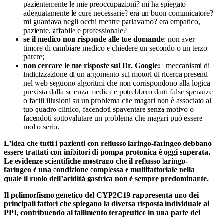
pazientemente le mie preoccupazioni? mi ha spiegato
adeguatamente le cure necessarie? era un buon comunicatore?
mi guardava negli occhi mentre parlavamo? era empatico,
paziente, affabile e professionale?
se il medico non risponde alle tue domande
: non aver
timore di cambiare medico e chiedere un secondo o un terzo
parere;
non cercare le tue risposte sul Dr. Google:
i meccanismi di
indicizzazione di un argomento sui motori di ricerca presenti
nel web seguono algoritmi che non corrispondono alla logica
prevista dalla scienza medica e potrebbero darti false speranze
o facili illusioni su un problema che magari non è associato al
tuo quadro clinico, facendoti spaventare senza motivo o
facendoti sottovalutare un problema che magari può essere
molto serio
.
L’idea che tutti i pazienti con reflusso laringo-faringeo debbano
essere trattati con inibitori di pompa protonica è oggi superata.
Le evidenze scientifiche mostrano che il reflusso laringo-
faringeo è una condizione complessa e multifattoriale nella
quale il ruolo dell’acidità gastrica non è sempre predominante.
Il polimorfismo genetico del CYP2C19 rappresenta uno dei
principali fattori che spiegano la diversa risposta individuale ai
PPI, contribuendo al fallimento terapeutico in una parte dei