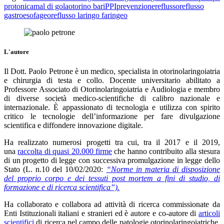
protonica
mal di gola
otorino bari
PPI
prevenzione
reflusso
reflusso
gastroesofageo
reflusso laringo faringeo
L'autore
Il Dott. Paolo Petrone è un medico, specialista in otorinolaringoiatria
e chirurgia di testa e collo. Docente universitario abilitato a
Professore Associato di Otorinolaringoiatria e Audiologia e membro
di diverse società medico-scientifiche di calibro nazionale e
internazionale. È appassionato di tecnologia e utilizza con spirito
critico le tecnologie dell’informazione per fare divulgazione
scientifica e diffondere innovazione digitale.
Ha realizzato numerosi progetti tra cui, tra il 2017 e il 2019,
una
raccolta di quasi 20.000 firme
che hanno contribuito alla stesura
di un progetto di legge con successiva promulgazione in legge dello
Stato (L. n.10 del 10/02/2020:
“Norme in materia di disposizione
del proprio corpo e dei tessuti post mortem a fini di studio, di
formazione e di ricerca scientifica”).
Ha collaborato e collabora ad attività di ricerca commissionate da
Enti Istituzionali italiani e stranieri ed è autore e co-autore di
articoli
scientifici
di ricerca nel campo delle patologie otorinolaringoiatriche,