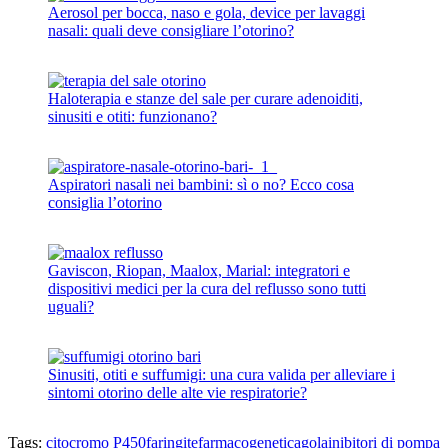
Aerosol per bocca, naso e gola, device per lavaggi
nasali: quali deve consigliare l’otorino?
Haloterapia e stanze del sale per curare adenoiditi,
sinusiti e otiti: funzionano?
Aspiratori nasali nei bambini: sì o no? Ecco cosa
consiglia l’otorino
Gaviscon, Riopan, Maalox, Marial: integratori e
dispositivi medici per la cura del reflusso sono tutti
uguali?
Sinusiti, otiti e suffumigi: una cura valida per alleviare i
sintomi otorino delle alte vie respiratorie?
Tags:
citocromo P450
faringite
farmacogenetica
gola
inibitori di pompa