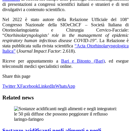
di presentazioni a congressi scientifici italiani e stranieri e di testi
divulgativi a contenuto scientifico.
Nel 2022 è stato autore della Relazione Ufficiale del 108°
Congresso Nazionale della SIOeChCF – Società Italiana di
Otorinolaringoiatria e Chirurgia Cervico-Facciale:
“
Otorhinolaryngologists’ role in the management of epidemic
respiratory human infectious disease COVID-19″
. La Relazione è
stata pubblicata sulla rivista scientifica
“Acta Otorhinolaryngologica
Italica”
(
Journal Impact Factor
: 2.618).
Riceve per appuntamento a
Bari e Bitonto (Bari)
, ed esegue
teleconsulti medici specialistici online.
Share this page
Twitter X
Facebook
LinkedIn
WhatsApp
Related
news
Sostanze acidificanti negli alimenti e negli