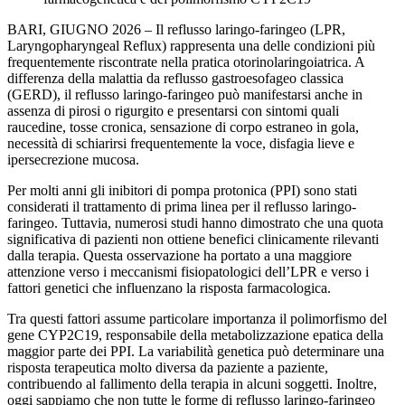
BARI, GIUGNO 2026 – Il reflusso laringo-faringeo (LPR,
Laryngopharyngeal Reflux) rappresenta una delle condizioni più
frequentemente riscontrate nella pratica otorinolaringoiatrica. A
differenza della malattia da reflusso gastroesofageo classica
(GERD), il reflusso laringo-faringeo può manifestarsi anche in
assenza di pirosi o rigurgito e presentarsi con sintomi quali
raucedine, tosse cronica, sensazione di corpo estraneo in gola,
necessità di schiarirsi frequentemente la voce, disfagia lieve e
ipersecrezione mucosa.
Per molti anni gli inibitori di pompa protonica (PPI) sono stati
considerati il trattamento di prima linea per il reflusso laringo-
faringeo. Tuttavia, numerosi studi hanno dimostrato che una quota
significativa di pazienti non ottiene benefici clinicamente rilevanti
dalla terapia. Questa osservazione ha portato a una maggiore
attenzione verso i meccanismi fisiopatologici dell’LPR e verso i
fattori genetici che influenzano la risposta farmacologica.
Tra questi fattori assume particolare importanza il polimorfismo del
gene CYP2C19, responsabile della metabolizzazione epatica della
maggior parte dei PPI. La variabilità genetica può determinare una
risposta terapeutica molto diversa da paziente a paziente,
contribuendo al fallimento della terapia in alcuni soggetti. Inoltre,
oggi sappiamo che non tutte le forme di reflusso laringo-faringeo