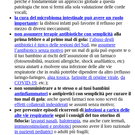
perché è fondamentale un approccio globale a questa
patologia che non si fermi alla sola valutazione delle corde
vocali;
la cura del microbioma intestinale può avere un ruolo
importante
:
la disbiosi infatti può favorire il reflusso per
mezzo di diversi meccanismi;
non assumere terapie antibiotiche con semplicità
alla
prima febbre o al primo mal di gola:
l’abuso degli
antibiotici è tipico delle regioni del Sud
, ma
assumere
l’antibiotico senza motivo
per un mal di gola può esporre te o
il tuo bambino ai rischi dell’assunzione di un farmaco
(fotosensibilità, reazioni allergiche, shock anafilattico, etc)
senza aiutarti a risolvere una infezione delle alte vie
respiratorie che in realtà potrebbe dipendere da altro (reflusso
laringo-faringeo,
alga tossica
,
faringite di origine virale
,
da
COVID-19
, etc.);
non somministrare a te stesso o ai tuoi bambini
antinfiammatori
o antipiretici con semplicità per curare il
tuo mal di gola
: anche questi farmaci non sono scevri da
effetti collaterali indesiderati
se assunti senza motivo;
per prevenire episodi ricorrenti di
infezioni a carico delle
alte vie respiratorie
segui i consigli del tuo otorino di
fiducia:
lavaggi nasali
,
haloterapia
, ma anche cure termali,
immunostimolanti e probiotici
possono avere il loro razionale
in pazienti pediatrici
o adulti più fragili;