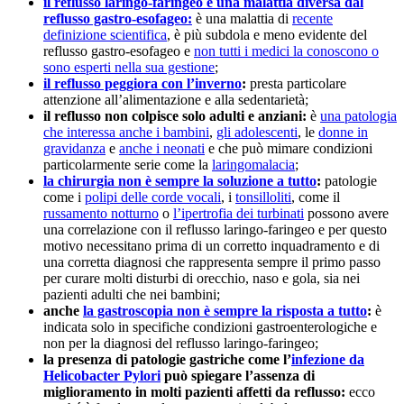
il reflusso laringo-faringeo è una malattia diversa dal
reflusso gastro-esofageo:
è una malattia di
recente
definizione scientifica
, è più subdola e meno evidente del
reflusso gastro-esofageo e
non tutti i medici la conoscono o
sono esperti nella sua gestione
;
il reflusso peggiora con l’inverno
:
presta particolare
attenzione all’alimentazione e alla sedentarietà;
il reflusso non colpisce solo adulti e anziani:
è
una patologia
che interessa anche i bambini
,
gli adolescenti
, le
donne in
gravidanza
e
anche i neonati
e che può mimare condizioni
particolarmente serie come la
laringomalacia
;
la chirurgia non è sempre la soluzione a tutto
:
patologie
come i
polipi delle corde vocali
, i
tonsilloliti
, come il
russamento notturno
o
l’ipertrofia dei turbinati
possono avere
una correlazione con il reflusso laringo-faringeo e per questo
motivo necessitano prima di un corretto inquadramento e di
una corretta diagnosi che rappresenta sempre il primo passo
per curare molti disturbi di orecchio, naso e gola, sia nei
pazienti adulti che nei bambini;
anche
la gastroscopia non è sempre la risposta a tutto
:
è
indicata solo in specifiche condizioni gastroenterologiche e
non per la diagnosi del reflusso laringo-faringeo;
la presenza di patologie gastriche come l’
infezione da
Helicobacter Pylori
può spiegare l’assenza di
miglioramento in molti pazienti affetti da reflusso:
ecco