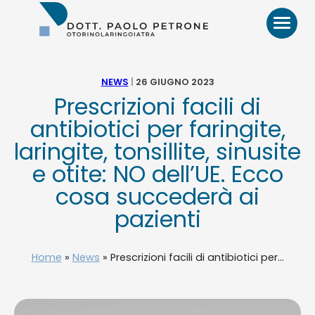
Otorino
Bari
–
Dr.
Paolo
NEWS
|
26 GIUGNO 2023
Petrone,
Prescrizioni facili di
MD
HOME
antibiotici per faringite,
laringite, tonsillite, sinusite
BIO
e otite: NO dell’UE. Ecco
cosa succederà ai
VIDEO
pazienti
RECENSIONI
Home
»
News
»
Prescrizioni facili di antibiotici per...
PATOLOGIE E TRATTAMENTI