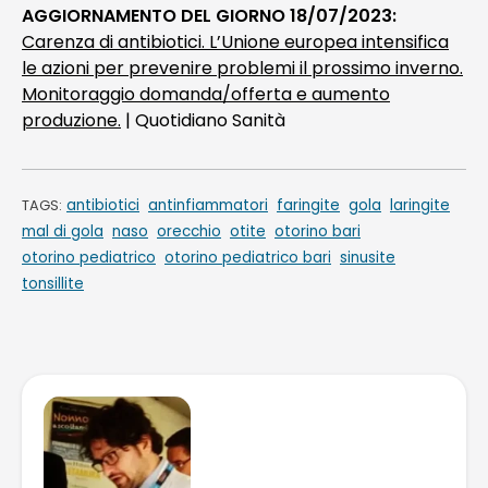
AGGIORNAMENTO DEL GIORNO 18/07/2023:
Carenza di antibiotici. L’Unione europea intensifica
le azioni per prevenire problemi il prossimo inverno.
Monitoraggio domanda/offerta e aumento
produzione.
| Quotidiano Sanità
antibiotici
antinfiammatori
faringite
gola
laringite
TAGS:
mal di gola
naso
orecchio
otite
otorino bari
otorino pediatrico
otorino pediatrico bari
sinusite
tonsillite