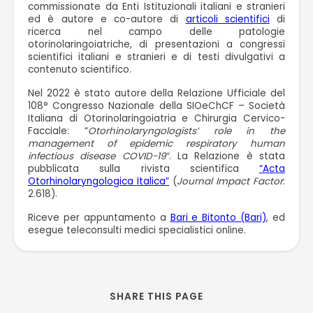
commissionate da Enti Istituzionali italiani e stranieri
ed è autore e co-autore di
articoli scientifici
di
ricerca nel campo delle patologie
otorinolaringoiatriche, di presentazioni a congressi
scientifici italiani e stranieri e di testi divulgativi a
contenuto scientifico.
Nel 2022 è stato autore della Relazione Ufficiale del
108° Congresso Nazionale della SIOeChCF – Società
Italiana di Otorinolaringoiatria e Chirurgia Cervico-
Facciale: “
Otorhinolaryngologists’ role in the
management of epidemic respiratory human
infectious disease COVID-19″
. La Relazione è stata
pubblicata sulla rivista scientifica
“Acta
Otorhinolaryngologica Italica”
(
Journal Impact Factor
:
2.618).
Riceve per appuntamento a
Bari e Bitonto (Bari)
, ed
esegue teleconsulti medici specialistici online.
SHARE THIS PAGE