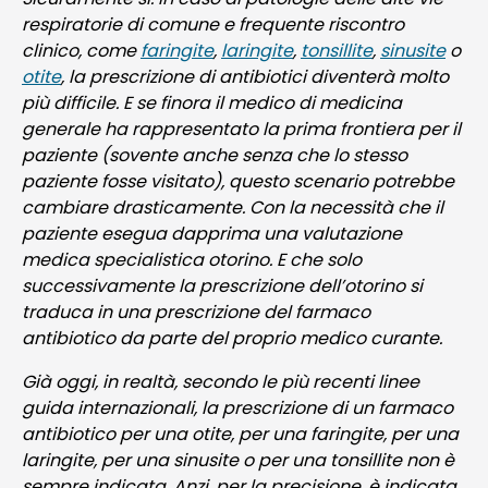
respiratorie di comune e frequente riscontro
clinico, come
faringite
,
laringite
,
tonsillite
,
sinusite
o
otite
, la prescrizione di antibiotici diventerà molto
più difficile. E se finora il medico di medicina
generale ha rappresentato la prima frontiera per il
paziente (sovente anche senza che lo stesso
paziente fosse visitato), questo scenario potrebbe
cambiare drasticamente. Con la necessità che il
paziente esegua dapprima una valutazione
medica specialistica otorino. E che solo
successivamente la prescrizione dell’otorino si
traduca in una prescrizione del farmaco
antibiotico da parte del proprio medico curante.
Già oggi, in realtà, secondo le più recenti linee
guida internazionali, la prescrizione di un farmaco
antibiotico per una otite, per una faringite, per una
laringite, per una sinusite o per una tonsillite non è
sempre indicata. Anzi, per la precisione, è indicata