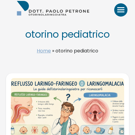
Otorino
Bari
–
Dr.
Paolo
otorino pediatrico
Petrone,
MD
HOME
Home
»
otorino pediatrico
BIO
VIDEO
RECENSIONI
PATOLOGIE E TRATTAMENTI