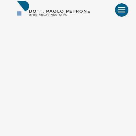
Otorino
Bari
–
Dr.
Paolo
Petrone,
MD
HOME
BIO
VIDEO
RECENSIONI
PATOLOGIE E TRATTAMENTI