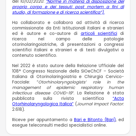
del 10/02/2020:
“Norme in materia di disposizione del
proprio corpo e dei tessuti post mortem a fini di
studio, di formazione e di ricerca scientifica”).
Ha collaborato e collabora ad attività di ricerca
commissionate da Enti Istituzionali italiani e stranieri
ed è autore e co-autore di
articoli scientifici
di
ricerca nel campo delle patologie
otorinolaringoiatriche, di presentazioni a congressi
scientifici italiani e stranieri e di testi divulgativi a
contenuto scientifico.
Nel 2022 è stato autore della Relazione Ufficiale del
108° Congresso Nazionale della SIOeChCF – Società
Italiana di Otorinolaringoiatria e Chirurgia Cervico-
Facciale: “
Otorhinolaryngologists’ role in the
management of epidemic respiratory human
infectious disease COVID-19″
. La Relazione è stata
pubblicata sulla rivista scientifica
“Acta
Otorhinolaryngologica Italica”
(
Journal Impact Factor
:
2.618).
Riceve per appuntamento a
Bari e Bitonto (Bari)
, ed
esegue teleconsulti medici specialistici online.