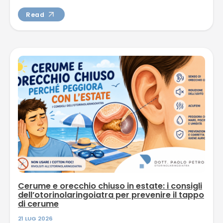
Read
Cerume e orecchio chiuso in estate: i consigli
dell’otorinolaringoiatra per prevenire il tappo
di cerume
21 LUG 2026