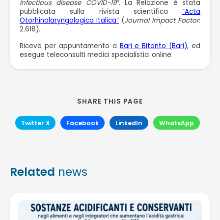
infectious disease COVID-19″
. La Relazione è stata
pubblicata sulla rivista scientifica
“Acta
Otorhinolaryngologica Italica”
(
Journal Impact Factor
:
2.618).
Riceve per appuntamento a
Bari e Bitonto (Bari)
, ed
esegue teleconsulti medici specialistici online.
SHARE THIS PAGE
Twitter X
Facebook
LinkedIn
WhatsApp
Related
news