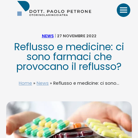
Otorino
Bari
–
Dr.
Paolo
NEWS
|
27 NOVEMBRE 2022
Petrone,
Reflusso e medicine: ci
MD
HOME
sono farmaci che
provocano il reflusso?
BIO
Home
»
News
»
Reflusso e medicine: ci sono...
VIDEO
RECENSIONI
PATOLOGIE E TRATTAMENTI