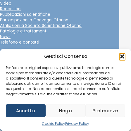
Video
Recensioni
Pubblicazioni scientifiche
Partecipazioni a Convegni Otorino
Affiliazioni a Società Scientifiche Otorino
Patologie e trattamenti
News
Telefono e contatti
Contatti
Gestisci Consenso
TELEFONO BARI, CENTRO
Per fornire le migliori esperienze, utilizziamo tecnologie come i
+39 080 5210 412
cookie per memorizzare e/o accedere alle informazioni del
dispositivo. Il consenso a queste tecnologie ci permetterà di
TELEFONO BARI, POGGIOFRANCO
elaborare dati come il comportamento di navigazione o ID unici
+39 080 3200 260
su questo sito. Non acconsentire o ritirare il consenso può influire
negativamente su alcune caratteristiche e funzioni.
TELEFONO BITONTO
+39 080 373 5652
Accetta
Nega
Preferenze
WHATSAPP
+39 342 033 1194
Cookie Policy
Privacy Policy
EMAIL