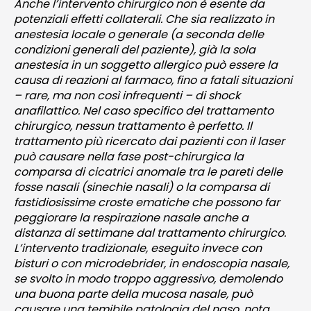
Anche l’intervento chirurgico non è esente da
potenziali effetti collaterali. Che sia realizzato in
anestesia locale o generale (a seconda delle
condizioni generali del paziente), già la sola
anestesia in un soggetto allergico può essere la
causa di reazioni al farmaco, fino a fatali situazioni
– rare, ma non così infrequenti – di shock
anafilattico. Nel caso specifico del trattamento
chirurgico, nessun trattamento è perfetto. Il
trattamento più ricercato dai pazienti con il laser
può causare nella fase post-chirurgica la
comparsa di cicatrici anomale tra le pareti delle
fosse nasali (sinechie nasali) o la comparsa di
fastidiosissime croste ematiche che possono far
peggiorare la respirazione nasale anche a
distanza di settimane dal trattamento chirurgico.
L’intervento tradizionale, eseguito invece con
bisturi o con microdebrider, in endoscopia nasale,
se svolto in modo troppo aggressivo, demolendo
una buona parte della mucosa nasale, può
causare una temibile patologia del naso, nota