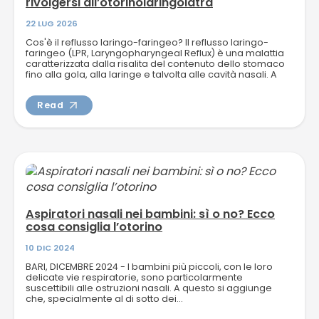
rivolgersi all’otorinolaringoiatra
22 LUG 2026
Cos'è il reflusso laringo-faringeo? Il reflusso laringo-
faringeo (LPR, Laryngopharyngeal Reflux) è una malattia
caratterizzata dalla risalita del contenuto dello stomaco
fino alla gola, alla laringe e talvolta alle cavità nasali. A
differenza...
Read
Aspiratori nasali nei bambini: sì o no? Ecco
cosa consiglia l’otorino
10 DIC 2024
BARI, DICEMBRE 2024 - I bambini più piccoli, con le loro
delicate vie respiratorie, sono particolarmente
suscettibili alle ostruzioni nasali. A questo si aggiunge
che, specialmente al di sotto dei...