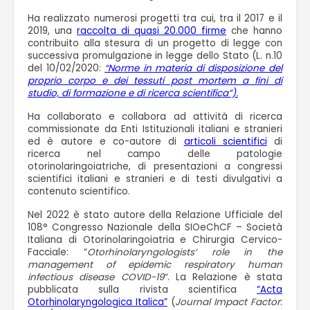
Ha realizzato numerosi progetti tra cui, tra il 2017 e il
2019, una
raccolta di quasi 20.000 firme
che hanno
contribuito alla stesura di un progetto di legge con
successiva promulgazione in legge dello Stato (L. n.10
del 10/02/2020:
“Norme in materia di disposizione del
proprio corpo e dei tessuti post mortem a fini di
studio, di formazione e di ricerca scientifica”).
Ha collaborato e collabora ad attività di ricerca
commissionate da Enti Istituzionali italiani e stranieri
ed è autore e co-autore di
articoli scientifici
di
ricerca nel campo delle patologie
otorinolaringoiatriche, di presentazioni a congressi
scientifici italiani e stranieri e di testi divulgativi a
contenuto scientifico.
Nel 2022 è stato autore della Relazione Ufficiale del
108° Congresso Nazionale della SIOeChCF – Società
Italiana di Otorinolaringoiatria e Chirurgia Cervico-
Facciale: “
Otorhinolaryngologists’ role in the
management of epidemic respiratory human
infectious disease COVID-19″
. La Relazione è stata
pubblicata sulla rivista scientifica
“Acta
Otorhinolaryngologica Italica”
(
Journal Impact Factor
: