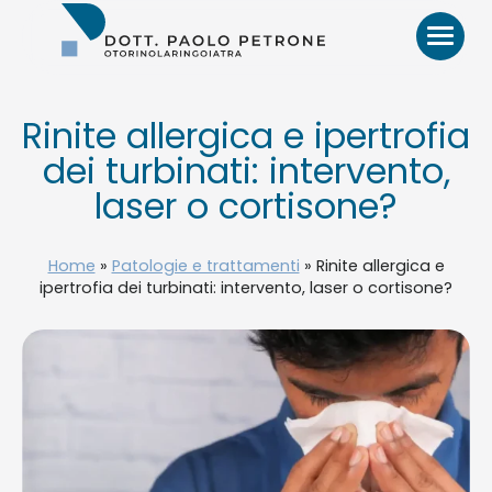
Otorino
Bari
–
Dr.
Paolo
Rinite allergica e ipertrofia
Petrone,
dei turbinati: intervento,
MD
HOME
laser o cortisone?
BIO
Home
»
Patologie e trattamenti
»
Rinite allergica e
ipertrofia dei turbinati: intervento, laser o cortisone?
VIDEO
RECENSIONI
PATOLOGIE E TRATTAMENTI