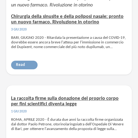
Chirurgia della sinusite e della poliposi nasale: pronto
un nuovo farmaco. Rivoluzione in otorino
3 GIU 2020
BARI, GIUGNO 2020 - Ritardata la presentazione a causa del COVID-19,
dovrebbe essere ancora breve l'attesa per l'immissione in commercio
del Dupixent, nome commerciale del più noto dupilumab, un...
Read
La raccolta firme sulla donazione del proprio corpo
per fini scientifici diventa legge
1 GIU 2020
ROMA, APRILE 2020 - È durata due anni la raccolta firme organizzata
dal dottor Paolo Petrone, otorinolaringoiatra dell'Ospedale Di Venere
di Bari, per ottenere l'avanzamento della proposta di legge sulla...