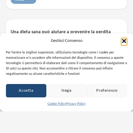
Una dieta sana può aiutare a prevenire la perdita
dell’udito?
Gestisci Consenso
27 SET 2018
La salute si costruisce a tavola, sulla base di ciò che mangiamo ogni
Per fornire le migliori esperienze, utilizziamo tecnologie come i cookie per
giorno. È questo il risultato di innumerevoli lavori scientifici che,
memorizzare e/o accedere alle informazioni del dispositivo. Il consenso a queste
giorno dopo giorno, ci sottolineano quanto sia...
tecnologie ci permetterà di elaborare dati come il comportamento di navigazione o
ID unici su questo sito. Non acconsentire o ritirare il consenso può influire
negativamente su alcune caratteristiche e funzioni.
Read
Accetta
Nega
Preferenze
Cookie Policy
Privacy Policy
I cotton-fioc: pericolo oppure no?
20 AGO 2018
Si chiamano cotton-fioc ed esistono da quasi cent'anni, da quando un
geniale inventore statunitense decise di brevettare l'invenzione del