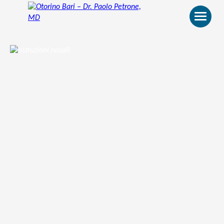
Otorino
Bari
–
Dr.
Paolo
Petrone,
MD
HOME
BIO
VIDEO
RECENSIONI
PATOLOGIE E TRATTAMENTI