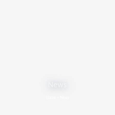
News
Home
»
News