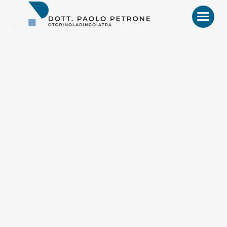
Otorino
Bari
–
Dr.
Paolo
Petrone,
MD
HOME
BIO
VIDEO
RECENSIONI
PATOLOGIE E TRATTAMENTI