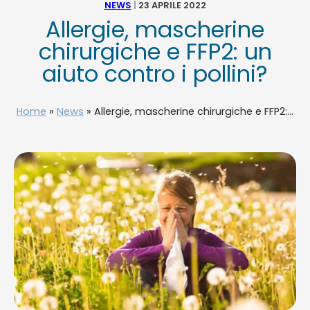
NEWS
|
23 APRILE 2022
Allergie, mascherine
NEWS
chirurgiche e FFP2: un
aiuto contro i pollini?
TELEFONO E CONTATTI
Home
»
News
»
Allergie, mascherine chirurgiche e FFP2:...