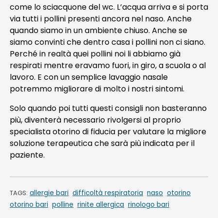
come lo sciacquone del wc. L’acqua arriva e si porta
via tutti i pollini presenti ancora nel naso. Anche
quando siamo in un ambiente chiuso. Anche se
siamo convinti che dentro casa i pollini non ci siano.
Perché in realtà quei pollini noi li abbiamo già
respirati mentre eravamo fuori, in giro, a scuola o al
lavoro. E con un semplice lavaggio nasale
potremmo migliorare di molto i nostri sintomi.
Solo quando poi tutti questi consigli non basteranno
più, diventerà necessario rivolgersi al proprio
specialista otorino di fiducia per valutare la migliore
soluzione terapeutica che sarà più indicata per il
paziente.
allergie bari
difficoltà respiratoria
naso
otorino
TAGS:
otorino bari
polline
rinite allergica
rinologo bari