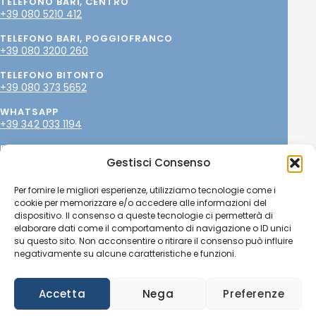
TELEFONO BARI, CENTRO
+39 080 5210 412
TELEFONO BARI, POGGIOFRANCO
+39 080 3200 260
TELEFONO BITONTO
+39 080 373 5652
WHATSAPP
+39 342 033 1194
EMAIL
info@paolopetrone.it
Gestisci Consenso
SOCIAL
Per fornire le migliori esperienze, utilizziamo tecnologie come i
cookie per memorizzare e/o accedere alle informazioni del
dispositivo. Il consenso a queste tecnologie ci permetterà di
elaborare dati come il comportamento di navigazione o ID unici
su questo sito. Non acconsentire o ritirare il consenso può influire
negativamente su alcune caratteristiche e funzioni.
© Copyright 2025
Dr. Paolo Petrone, MD
- OMCeO
BA015359 - P.IVA 04345760237 -
Privacy policy
-
Cookie
policy
-
Credits
Accetta
Nega
Preferenze