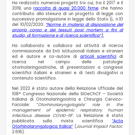
Ha realizzato numerosi progetti tra cui, tra il 2017 e il
2019, una
raccolta di quasi 20.000 firme
che hanno
contribuito alla stesura di un progetto di legge con
successiva promulgazione in legge dello Stato (L. n.10
del 10/02/2020:
“Norme in materia di disposizione del
proprio corpo e dei tessuti post mortem a fini di
studio, di formazione e di ricerca scientifica”).
Ha collaborato e collabora ad attività di ricerca
commissionate da Enti Istituzionali italiani e stranieri
ed è autore e co-autore di
articoli scientifici
di
ricerca nel campo delle patologie
otorinolaringoiatriche, di presentazioni a congressi
scientifici italiani e stranieri e di testi divulgativi a
contenuto scientifico.
Nel 2022 è stato autore della Relazione Ufficiale del
108° Congresso Nazionale della SIOeChCF – Società
Italiana di Otorinolaringoiatria e Chirurgia Cervico-
Facciale: “
Otorhinolaryngologists’ role in the
management of epidemic respiratory human
infectious disease COVID-19″
. La Relazione è stata
pubblicata sulla rivista scientifica
“Acta
Otorhinolaryngologica Italica”
(
Journal Impact Factor
:
2.618).