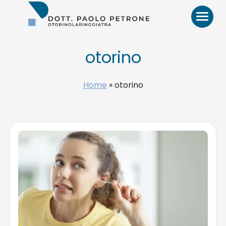
Otorino
Bari
–
Dr.
Paolo
otorino
Petrone,
MD
HOME
Home
»
otorino
BIO
VIDEO
RECENSIONI
PATOLOGIE E TRATTAMENTI