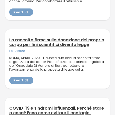
anche l'otorino. Per combattere il reflusso è
fondamentale curare...
Read
La raccolta firme sulla donazione del proprio
corpo per fini scientifici diventa legge
1 GIU 2020
ROMA, APRILE 2020 - È durata due anni la raccolta firme
organizzata dal dottor Paolo Petrone, otorinolaringoiatra
dell'Ospedale Di Venere di Bari, per ottenere
l'avanzamento della proposta di legge sulla...
Read
COVID-19 e sindromi influenzali. Perché stare
a casa? Ecco come evitare il contagio.