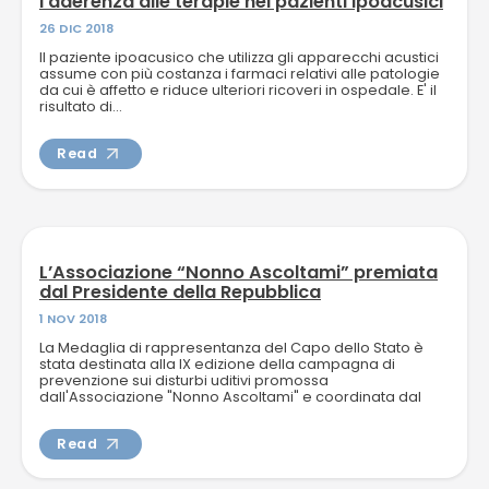
l’aderenza alle terapie nei pazienti ipoacusici
26 DIC 2018
Il paziente ipoacusico che utilizza gli apparecchi acustici
assume con più costanza i farmaci relativi alle patologie
da cui è affetto e riduce ulteriori ricoveri in ospedale. E' il
risultato di...
Read
L’Associazione “Nonno Ascoltami” premiata
dal Presidente della Repubblica
1 NOV 2018
La Medaglia di rappresentanza del Capo dello Stato è
stata destinata alla IX edizione della campagna di
prevenzione sui disturbi uditivi promossa
dall'Associazione "Nonno Ascoltami" e coordinata dal
dottor Paolo...
Read