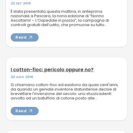
22 SET 2018
È stata presentata questa mattina, in anteprima
nazionale a Pescara, la nona edizione di “Nonno
Ascoltami! – L’Ospedale in piazza”, la campagna di
controlli gratuiti dell’udito, che promuove su tutto...
Read
I cotton-fioc: pericolo oppure no?
20 AGO 2018
Si chiamano cotton-fioc ed esistono da quasi cent'anni,
da quando un geniale inventore statunitense decise di
brevettare l'invenzione del secolo: uno stuzzicadenti
avvolto ad un batuffolo di cotone posto alle...
Read