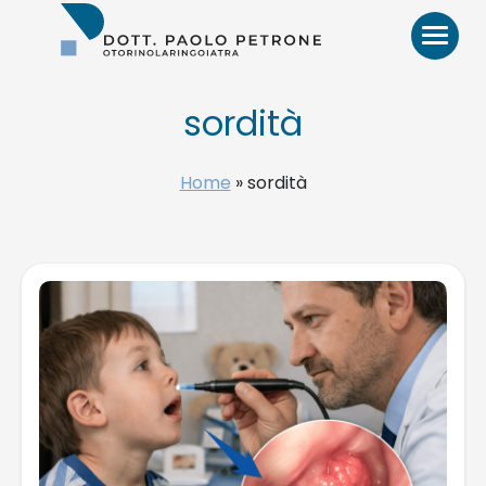
Otorino
Bari
–
Dr.
Paolo
sordità
Petrone,
MD
HOME
Home
»
sordità
BIO
VIDEO
RECENSIONI
PATOLOGIE E TRATTAMENTI