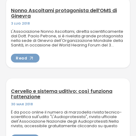
Nonno Ascoltami protagonista dell’OMS di
Ginevra
3 LUG 2018
L'Associazione Nonno Ascoltami, diretta scientificamente
dal Dott. Paolo Petrone, si è rivelata grande protagonista
nella sede di Ginevra dell'Organizzazione Mondiale della
Sanità, in occasione del World Hearing Forum del 3...
Read
Cervello e sistema uditivo: così funziona
l’attenzione
30 MAR 2018
È da poco online il numero di marzodella rivista tecnico-
scientifica sull'udito "L'Audioprotesista", rivista ufficiale
dell'Associazione Nazionale degli Audioprotesisti.Nella
rivista, accessibile gratuitamente cliccando su questo
link, a pagina 42, è possibile...