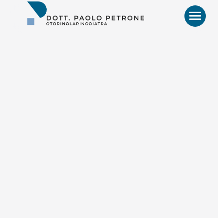
Otorino
Bari
–
Dr.
Paolo
Petrone,
MD
HOME
BIO
VIDEO
RECENSIONI
PATOLOGIE E TRATTAMENTI