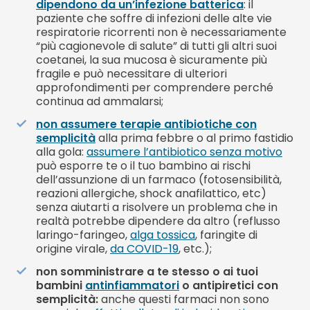
dipendono da un’infezione batterica
: il
paziente che soffre di infezioni delle alte vie
respiratorie ricorrenti non è necessariamente
“più cagionevole di salute” di tutti gli altri suoi
coetanei, la sua mucosa è sicuramente più
fragile e può necessitare di ulteriori
approfondimenti per comprendere perché
continua ad ammalarsi;
non assumere terapie antibiotiche con
semplicità
alla prima febbre o al primo fastidio
alla gola:
assumere l’antibiotico senza motivo
può esporre te o il tuo bambino ai rischi
dell’assunzione di un farmaco (fotosensibilità,
reazioni allergiche, shock anafilattico, etc)
senza aiutarti a risolvere un problema che in
realtà potrebbe dipendere da altro (reflusso
laringo-faringeo,
alga tossica
, faringite di
origine virale,
da COVID-19
, etc.);
non somministrare a te stesso o ai tuoi
bambini
antinfiammatori
o antipiretici con
semplicità
:
anche questi farmaci non sono