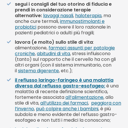
segui i consigli del tuo otorino di fiducia e
prendi in considerazione terapie
alternative:
lavaggi nasali
,
haloterapia
, ma
anche cure termali,
immunostimolanti e
probiotici
possono avere il loro razionale in
pazienti pediatrici o adulti più fragili;
lavora (e molto) sullo stile di vita
:
alimentazione,
farmaci assunti per patologie
croniche
,
abitudini di vita
, stress influiscono
(tanto) sul rapporto che il cervello ha con gli
altri organi (con il sistema immunitario, con
il
sistema digerente
, etc.);
il reflusso laringo-faringeo è una malattia
diversa dal reflusso gastro-esofageo:
è una
malattia di recente definizione scientifica,
fortemente associata
all’alimentazione
, allo
stile di vita,
all’utilizzo dei farmaci
,
peggiora con
l’inverno
,
può colpire anche i bambini
, è più
subdola e meno evidente del reflusso gastro-
esofageo e non tutti i medici la conoscono;