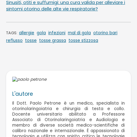
Sinusiti, otiti e suffumigi: una cura valida per alleviare i
sintomi otorino delle alte vie respiratorie?
allergie
gola
infezioni
mal di gola
otorino bari
TAGS:
reflusso
tosse
tosse grassa
tosse stizzosa
L'autore
Il Dott. Paolo Petrone è un medico, specialista in
otorinolaringoiatria e chirurgia di testa e collo.
Docente universitario abilitato a Professore
Associato di Otorinolaringoiatria e Audiologia e
membro di diverse società medico-scientifiche di
calibro nazionale e internazionale. È appassionato di
tecnologia e utilizza con spirito critico le tecnologie