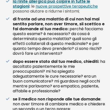
la rinite allergica può colpire in tutte le
stagioni
:
le
nuove prospettive terapeutiche
possono aiutare a ridurne i sintomi;
di fronte ad una malattia di cui non hai mai
sentito parlare, non aver timore, sii scettico e
fai domande al tuo medico:
p
erché facciamo
questo esame?
è necessario? da cosa è
determinata questa malattia? quali sono gli
effetti collaterali di questo medicinale? e per
quanto tempo devo prenderlo? ci sono rischi?
dovrò fare un intervento?
dopo essere stato dal tuo medico, chiediti:
ha
ascoltato pazientemente le mie
preoccupazioni? mi ha spiegato
adeguatamente le cure necessarie? era un
buon comunicatore? mi guardava negli occhi
mentre parlavamo? era empatico, paziente,
affabile e professionale?
se il medico non risponde alle tue domande
:
non aver timore di cambiare medico e chiedere
un secondo o un terzo parere;