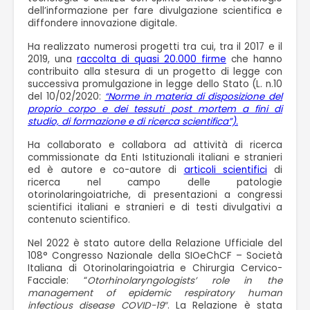
dell’informazione per fare divulgazione scientifica e
diffondere innovazione digitale.
Ha realizzato numerosi progetti tra cui, tra il 2017 e il
2019, una
raccolta di quasi 20.000 firme
che hanno
contribuito alla stesura di un progetto di legge con
successiva promulgazione in legge dello Stato (L. n.10
del 10/02/2020:
“Norme in materia di disposizione del
proprio corpo e dei tessuti post mortem a fini di
studio, di formazione e di ricerca scientifica”).
Ha collaborato e collabora ad attività di ricerca
commissionate da Enti Istituzionali italiani e stranieri
ed è autore e co-autore di
articoli scientifici
di
ricerca nel campo delle patologie
otorinolaringoiatriche, di presentazioni a congressi
scientifici italiani e stranieri e di testi divulgativi a
contenuto scientifico.
Nel 2022 è stato autore della Relazione Ufficiale del
108° Congresso Nazionale della SIOeChCF – Società
Italiana di Otorinolaringoiatria e Chirurgia Cervico-
Facciale: “
Otorhinolaryngologists’ role in the
management of epidemic respiratory human
infectious disease COVID-19″
. La Relazione è stata