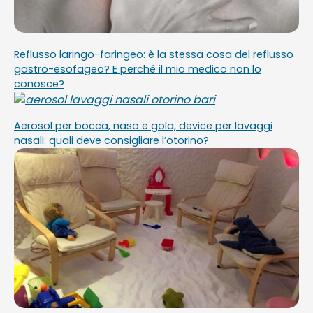
Reflusso laringo-faringeo: è la stessa cosa del reflusso
gastro-esofageo? E perché il mio medico non lo
conosce?
Aerosol per bocca, naso e gola, device per lavaggi
nasali: quali deve consigliare l’otorino?