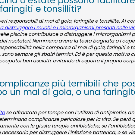
iscina d’estate possono facilita
aringiti e tonsilliti?
ri responsabili di mal di gola, faringite e tonsillite. Al co
 a distruggere i muchi e i microrganismi presenti nelle vie
elle piscine contribuisce a distruggere i microrganismi 
dei nuotatori. Nemmeno avere la testa bagnata o i capell
ponsabilità nella comparsa di mal di gola, faringiti e tons
, sono sempre gli sbalzi termici. Ed è per questo motivo
capatoi ben asciutti, evitando di esporre il proprio corpo
complicanze più temibili che p
po un mal di gola, o una faringi
ite
se affrontate per tempo con l’utilizzo di antipiretici, a
eterminano complicanze pericolose per la vita. Se però q
ente con le giuste terapie antibiotiche, se l’antibiotico
 necessario per distruggere l’infezione batterica, o se vie