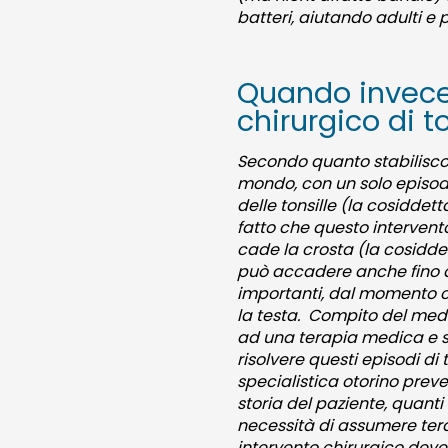
batteri, aiutando adulti e paz
Quando invece 
chirurgico di t
Secondo quanto stabiliscono 
mondo, con un solo episodio
delle tonsille (la cosiddett
fatto che questo intervent
cade la crosta (la cosiddet
può accadere anche fino a 
importanti, dal momento che
la testa. Compito del medic
ad una terapia medica e se
risolvere questi episodi di
specialistica otorino preve
storia del paziente, quanti
necessità di assumere tera
intervento chirurgico deve