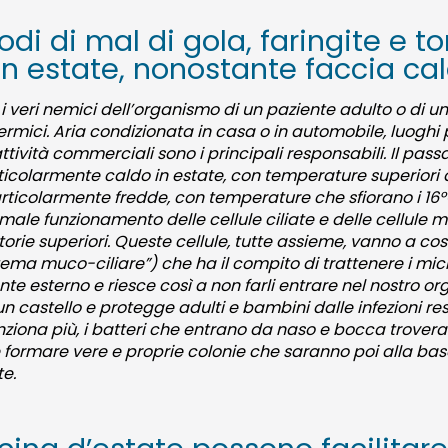
odi di mal di gola, faringite e to
 in estate, nonostante faccia ca
 i veri nemici dell’organismo di un paziente adulto o di u
termici. Aria condizionata in casa o in automobile, luoghi
ttività commerciali sono i principali responsabili. Il pas
icolarmente caldo in estate, con temperature superiori ai
articolarmente fredde, con temperature che sfiorano i 16
male funzionamento delle cellule ciliate e delle cellule 
atorie superiori. Queste cellule, tutte assieme, vanno a co
stema muco-ciliare”) che ha il compito di trattenere i mic
te esterno e riesce così a non farli entrare nel nostro 
n castello e protegge adulti e bambini dalle infezioni res
nziona più, i batteri che entrano da naso e bocca troveran
 formare vere e proprie colonie che saranno poi alla base d
te.