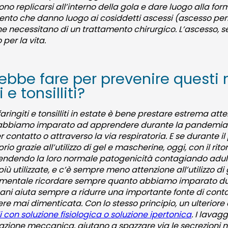
no replicarsi all’interno della gola e dare luogo alla for
ento che danno luogo ai cosiddetti ascessi (ascesso peri
che necessitano di un trattamento chirurgico. L’ascesso, 
per la vita.
bbe fare per prevenire questi m
 e tonsilliti?
faringiti e tonsilliti in estate è bene prestare estrema at
à abbiamo imparato ad apprendere durante la pandemia 
r contatto o attraverso la via respiratoria. E se durante i
rio grazie all’utilizzo di gel e mascherine, oggi, con il rit
ndendo la loro normale patogenicità contagiando adulti 
utilizzate, e c’è sempre meno attenzione all’utilizzo di ge
amentale ricordare sempre quanto abbiamo imparato du
ani aiuta sempre a ridurre una importante fonte di conta
re mai dimenticata. Con lo stesso principio, un ulteriore 
 con soluzione fisiologica o soluzione ipertonica
. I lavag
zione meccanica, aiutano a spazzare via le secrezioni nas