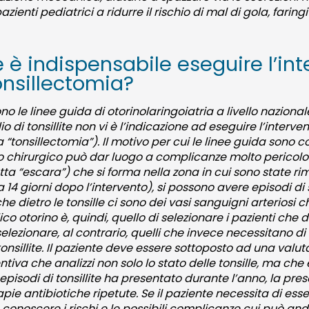
ienti pediatrici a ridurre il rischio di mal di gola, faringiti 
è indispensabile eseguire l’int
onsillectomia?
le linee guida di otorinolaringoiatria a livello nazionale i
 di tonsillite non vi è l’indicazione ad eseguire l’interve
a “tonsillectomia”). Il motivo per cui le linee guida sono 
o chirurgico può dar luogo a complicanze molto pericolose 
ta “escara”) che si forma nella zona in cui sono state rim
14 giorni dopo l’intervento), si possono avere episodi 
 dietro le tonsille ci sono dei vasi sanguigni arteriosi 
o otorino è, quindi, quello di selezionare i pazienti che
lezionare, al contrario, quelli che invece necessitano di
 tonsillite. Il paziente deve essere sottoposto ad una val
ntiva che analizzi non solo lo stato delle tonsille, ma ch
 episodi di tonsillite ha presentato durante l’anno, la pres
pie antibiotiche ripetute. Se il paziente necessita di ess
 conoscere i rischi e le possibili complicanze cui può an