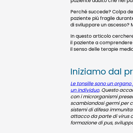
paziente adulto che nel pa
Perché succede? Colpa del 
paziente più fragile durant
di sviluppare un ascesso? 
In questo articolo cercher
il paziente a comprendere 
il senso delle terapie medi
Iniziamo dal pr
Le tonsille sono un organo
un individuo
. Questo accad
con i microrganismi presen
scambiandosi germi per con
sistemi di difesa immunitari
attacco da parte di virus 
formazione di pus, sviluppa