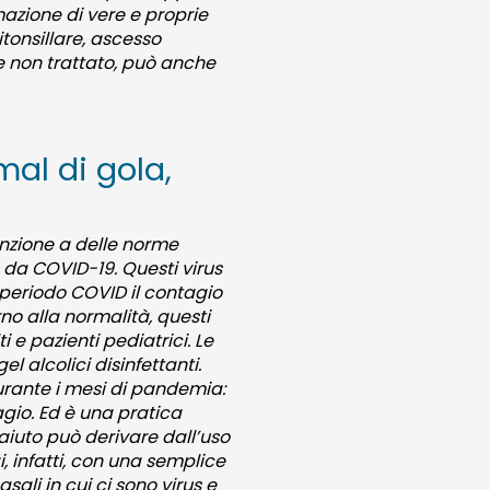
mazione di vere e proprie
tonsillare, ascesso
se non trattato, può anche
al di gola,
tenzione a delle norme
da COVID-19. Questi virus
l periodo COVID il contagio
orno alla normalità, questi
e pazienti pediatrici. Le
l alcolici disinfettanti.
rante i mesi di pandemia:
gio. Ed è una pratica
aiuto può derivare dall’uso
gi, infatti, con una semplice
ali in cui ci sono virus e