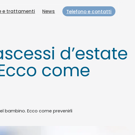
e e trattamenti
News
Telefono e contatti
e ascessi d’estate
. Ecco come
 e nel bambino. Ecco come prevenirli