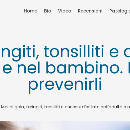
Home
Bio
Video
Recensioni
Patologi
ngiti, tonsilliti 
o e nel bambino
prevenirli
»
Mal di gola, faringiti, tonsilliti e ascessi d’estate nell’adulto