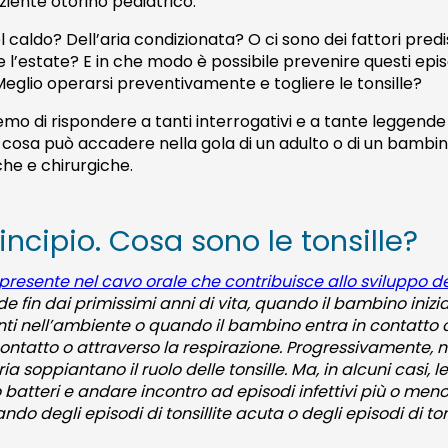
ziente otorino pediatrico.
caldo? Dell’aria condizionata? O ci sono dei fattori pred
e l’estate? E in che modo è possibile prevenire questi episo
Meglio operarsi preventivamente e togliere le tonsille?
emo di rispondere a tanti interrogativi e a tante leggend
cosa può accadere nella gola di un adulto o di un bambino
che e chirurgiche.
incipio. Cosa sono le tonsille?
 presente nel cavo orale che contribuisce allo sviluppo de
e fin dai primissimi anni di vita, quando il bambino inizi
ti nell’ambiente o quando il bambino entra in contatto c
tatto o attraverso la respirazione. Progressivamente, nel
a soppiantano il ruolo delle tonsille. Ma, in alcuni casi, l
o batteri e andare incontro ad episodi infettivi più o me
ndo degli episodi di tonsillite acuta o degli episodi di ton