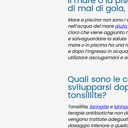
Il mare o la p
di mal di gola, f
Mare e piscina non sono i ve
nell’acqua del mare
aiuta
cloro che viene aggiunto n
e salvaguardare la salute 
mare o in piscina ha una res
e dopo l’ingresso in acqua
utilizzare asciugamani e ac
Quali sono le 
svilupparsi do
tonsillite?
Tonsillite,
faringite
e
laring
terapie antibiotiche non d
vengono trattate adeguatam
dosaggio inferiore a quello