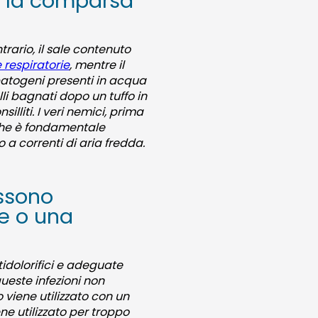
re la comparsa
ntrario, il sale contenuto
 respiratorie
, mentre il
patogeni presenti in acqua
i bagnati dopo un tuffo in
illiti. I veri nemici, prima
 che è fondamentale
 a correnti di aria fredda.
ossono
te o una
ntidolorifici e adeguate
ueste infezioni non
 viene utilizzato con un
ne utilizzato per troppo