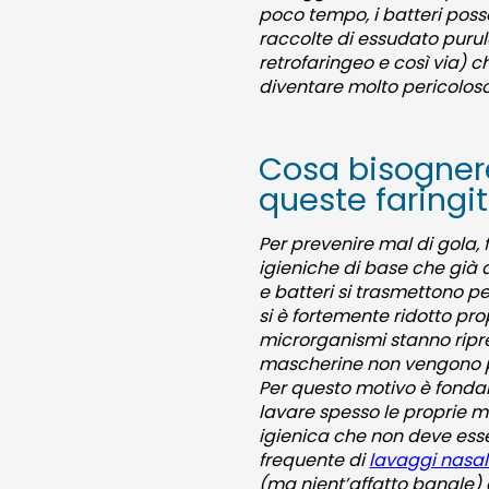
poco tempo, i batteri posso
raccolte di essudato purul
retrofaringeo e così via) 
diventare molto pericoloso 
Cosa bisognere
queste faringiti
Per prevenire mal di gola, 
igieniche di base che gi
e batteri si trasmettono pe
si è fortemente ridotto prop
microrganismi stanno ripre
mascherine non vengono più 
Per questo motivo è fond
lavare spesso le proprie m
igienica che non deve esse
frequente di
lavaggi nasali
(ma nient’affatto banale) a