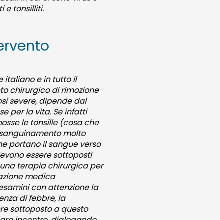
e tonsilliti.
ervento
taliano e in tutto il
nto chirurgico di rimozione
così severe, dipende dal
per la vita. Se infatti
osse le tonsille (cosa che
di sanguinamento molto
che portano il sangue verso
 devono essere sottoposti
 una terapia chirurgica per
utazione medica
e esamini con attenzione la
enza di febbre, la
ere sottoposto a questo
dare incontro, dialogando