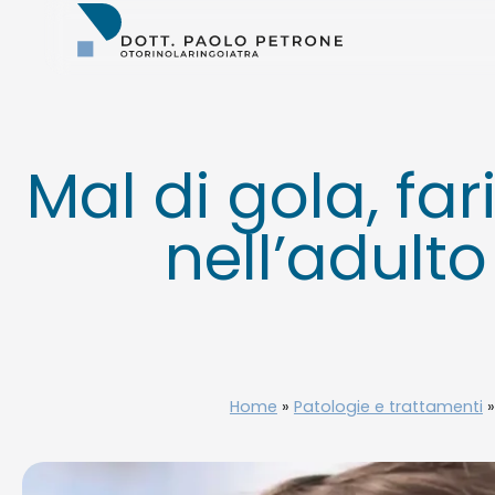
Otorino
Bari
–
Dr.
Paolo
Petrone,
MD
Mal di gola, fari
nell’adult
Home
»
Patologie e trattamenti