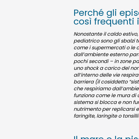
Perché gli epis
così frequenti
Nonostante il caldo estivo,
pediatrico sono gli sbalzi 
come i supermercati o le a
dall’ambiente esterno part
pochi secondi – in zone p
uno shock a carico del nor
all’interno delle vie respir
barriera (il cosiddetto “si
che respiriamo dall’ambien
funziona come le mura di u
sistema si blocca e non fu
nutrimento per replicarsi e
faringite, laringite o tonsilli