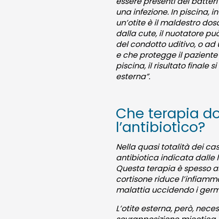
essere presenti dei batter
una infezione. In piscina,
un’otite è il maldestro dosa
dalla cute, il nuotatore p
del condotto uditivo, o ad 
e che protegge il paziente 
piscina, il risultato final
esterna”.
Che terapia do
l’antibiotico?
Nella quasi totalità dei ca
antibiotica indicata dalle
Questa terapia è spesso as
cortisone riduce l’infiamma
malattia uccidendo i germ
L’otite esterna, però, nece