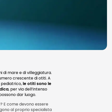
 di mare e di villeggiatura.
mero crescente di otiti. A
o pediatrico,
le otiti sono le
edica
, per via dell’intenso
 possono dar luogo.
ina? E come devono essere
gono al proprio specialista