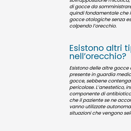
sovrapposizione micotica, in
di gocce da somministrare 
quindi fondamentale che il
gocce otologiche senza ess
colpendo l’orecchio.
Esistono altri
nell’orecchio?
Esistono delle altre gocce
presente in guardia medica
gocce, sebbene contengan
pericolose. L’anestetico, in
componente di antibiotico 
che il paziente se ne accor
vanno utilizzate autonomam
situazioni che vengono sele