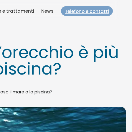
e e trattamenti
News
Telefono e contatti
l’orecchio è più
piscina?
oloso il mare o la piscina?