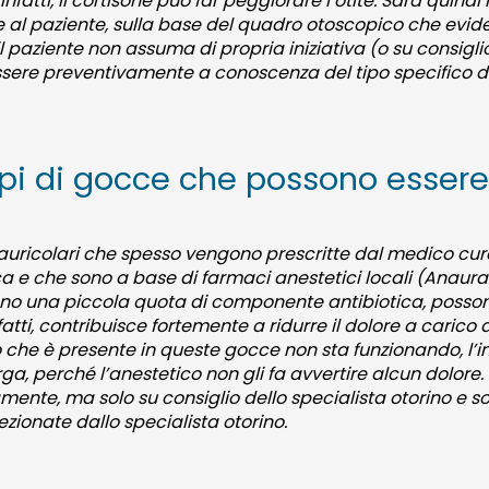
fatti, il cortisone può far peggiorare l’otite. Sarà quindi l
al paziente, sulla base del quadro otoscopico che eviden
 paziente non assuma di propria iniziativa (o su consigli
ere preventivamente a conoscenza del tipo specifico di 
 tipi di gocce che possono esse
 auricolari che spesso vengono prescritte dal medico cu
 e che sono a base di farmaci anestetici locali (Anauran
o una piccola quota di componente antibiotica, posson
fatti, contribuisce fortemente a ridurre il dolore a carico 
che è presente in queste gocce non sta funzionando, l’i
ga, perché l’anestetico non gli fa avvertire alcun dolore
ente, ma solo su consiglio dello specialista otorino e s
zionate dallo specialista otorino.