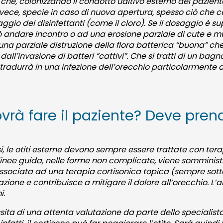
i che, colonizzando il condotto uditivo esterno del pazie
 invece, specie in caso di nuova apertura, spesso ciò che
ggio dei disinfettanti (come il cloro). Se il dosaggio è su
uò andare incontro o ad una erosione parziale di cute e m
una parziale distruzione della flora batterica “buona” ch
dall’invasione di batteri “cattivi”. Che si tratti di un bag
e si tradurrà in una infezione dell’orecchio particolarment
vrà fare il paziente? Deve pren
si, le otiti esterne devono sempre essere trattate con tera
 linee guida, nelle forme non complicate, viene somminist
sociata ad una terapia cortisonica topica (sempre sotto
zione e contribuisce a mitigare il dolore all’orecchio. L’an
i.
ssita di una attenta valutazione da parte dello specialista