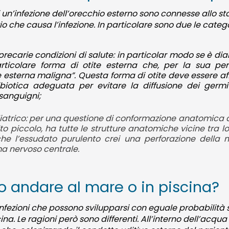
 un’infezione dell’orecchio esterno sono connesse allo st
rio che causa l’infezione. In particolare sono due le catego
 precarie condizioni di salute: in particolar modo se è di
rticolare forma di otite esterna che, per la sua per
te esterna maligna”. Questa forma di otite deve essere 
biotica adeguata per evitare la diffusione dei germi
 sanguigni;
diatrico: per una questione di conformazione anatomica del
to piccolo, ha tutte le strutture anatomiche vicine tra l
o che l’essudato purulento crei una perforazione dell
ma nervoso centrale.
so andare al mare o in piscina?
e infezioni che possono svilupparsi con eguale probabilit
a. Le ragioni però sono differenti. All’interno dell’acqua