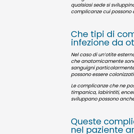
qualsiasi sede si sviluppin
complicanze cui possono d
Che tipi di co
infezione da o
Nel caso di un’otite estern
che anatomicamente sono p
sanguigni particolarmente 
possono essere colonizzati
Le complicanze che ne pos
timpanica, labirintiti, ence
sviluppano possono anche 
Queste complic
nel paziente a