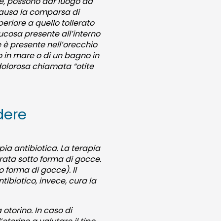
nte, possono dar luogo ad
 causa la comparsa di
periore a quello tollerato
ucosa presente all’interno
e è presente nell’orecchio
no in mare o di un bagno in
e dolorosa chiamata “otite
dere
pia antibiotica. La terapia
rata sotto forma di gocce.
 forma di gocce). Il
tibiotico, invece, cura la
 otorino. In caso di