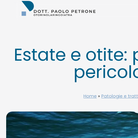
Otorino
Bari
–
Dr.
Paolo
Petrone,
MD
Estate e otite:
pericol
Home
»
Patologie e trat