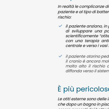
In realtà le complicanze di
paziente e al tipo di batte
rischio:
il paziente anziano, in
di sviluppare una pa
scientificamente “oti
con una terapia anti
centrale e verso i vasi
il paziente otorino pe
il cranio è ancora mol
molto alto il rischi
diffonda verso il siste
È più pericolo
Le otiti esterne sono dell
che dopo un bagno in piscin