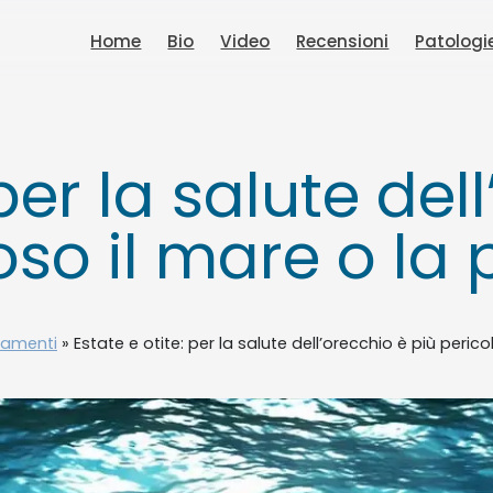
Home
Bio
Video
Recensioni
Patologi
 per la salute del
oso il mare o la 
tamenti
»
Estate e otite: per la salute dell’orecchio è più peric