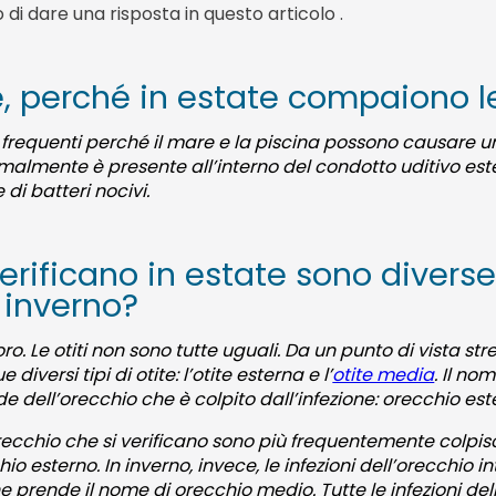
di dare una risposta in questo articolo .
, perché in estate compaiono le
osì frequenti perché il mare e la piscina possono causare u
malmente è presente all’interno del condotto uditivo est
 di batteri nocivi.
 verificano in estate sono divers
n inverno?
oro. Le otiti non sono tutte uguali. Da un punto di vista s
diversi tipi di otite: l’otite esterna e l’
otite media
.
Il nom
sede dell’orecchio che è colpito dall’infezione: orecchio e
l’orecchio che si verificano sono più frequentemente colpi
 esterno. In inverno, invece, le infezioni dell’orecchio 
e prende il nome di orecchio medio. Tutte le infezioni dell