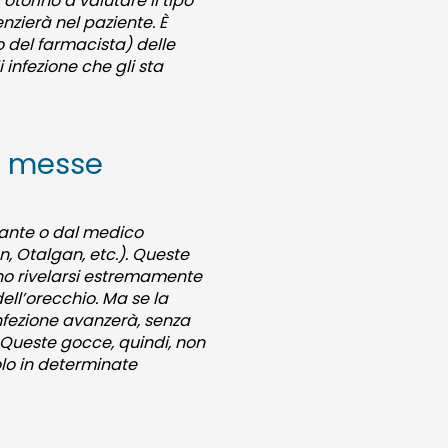
’otorino a valutare il tipo
zierà nel paziente. È
o del farmacista) delle
infezione che gli sta
re messe
rante o dal medico
, Otalgan, etc.). Queste
o rivelarsi estremamente
dell’orecchio. Ma se la
nfezione avanzerà, senza
. Queste gocce, quindi, non
olo in determinate