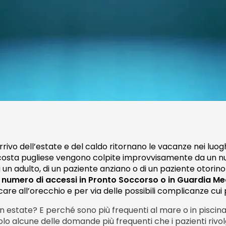
rivo dell’estate e del caldo ritornano le vacanze nei luoghi
a costa pugliese vengono colpite improvvisamente da un nu
 di un adulto, di un paziente anziano o di un paziente otorin
er numero di accessi in Pronto Soccorso o in Guardia M
re all’orecchio e per via delle possibili complicanze cui
in estate? E perché sono più frequenti al mare o in pisc
o alcune delle domande più frequenti che i pazienti rivol