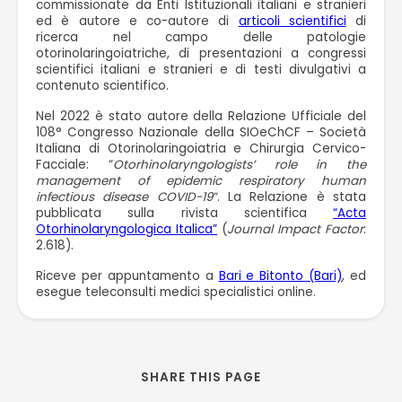
commissionate da Enti Istituzionali italiani e stranieri
ed è autore e co-autore di
articoli scientifici
di
ricerca nel campo delle patologie
otorinolaringoiatriche, di presentazioni a congressi
scientifici italiani e stranieri e di testi divulgativi a
contenuto scientifico.
Nel 2022 è stato autore della Relazione Ufficiale del
108° Congresso Nazionale della SIOeChCF – Società
Italiana di Otorinolaringoiatria e Chirurgia Cervico-
Facciale: “
Otorhinolaryngologists’ role in the
management of epidemic respiratory human
infectious disease COVID-19″
. La Relazione è stata
pubblicata sulla rivista scientifica
“Acta
Otorhinolaryngologica Italica”
(
Journal Impact Factor
:
2.618).
Riceve per appuntamento a
Bari e Bitonto (Bari)
, ed
esegue teleconsulti medici specialistici online.
SHARE THIS PAGE