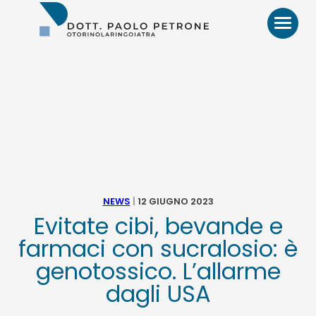
Otorino
Bari
–
Dr.
Paolo
Petrone,
MD
HOME
BIO
NEWS
|
12 GIUGNO 2023
VIDEO
Evitate cibi, bevande e
farmaci con sucralosio: è
RECENSIONI
genotossico. L’allarme
dagli USA
PATOLOGIE E TRATTAMENTI