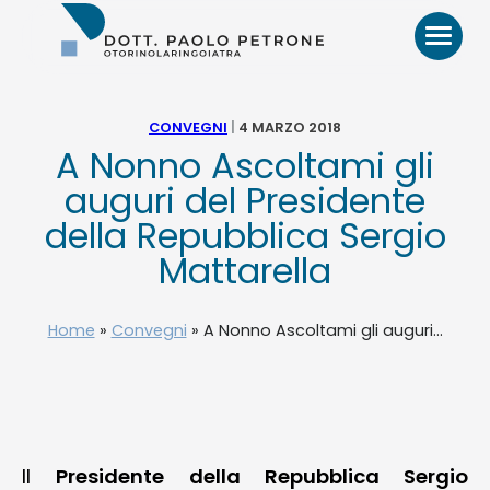
Otorino
Bari
–
Dr.
Paolo
CONVEGNI
|
4 MARZO 2018
Petrone,
A Nonno Ascoltami gli
MD
HOME
auguri del Presidente
della Repubblica Sergio
BIO
Mattarella
VIDEO
Home
»
Convegni
»
A Nonno Ascoltami gli auguri...
RECENSIONI
PATOLOGIE E TRATTAMENTI
Il
Presidente della Repubblica Sergio