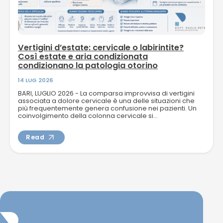
Vertigini d’estate: cervicale o labirintite?
Così estate e aria condizionata
condizionano la patologia otorino
14 LUG 2026
BARI, LUGLIO 2026 - La comparsa improvvisa di vertigini
associata a dolore cervicale è una delle situazioni che
più frequentemente genera confusione nei pazienti. Un
coinvolgimento della colonna cervicale si...
Read