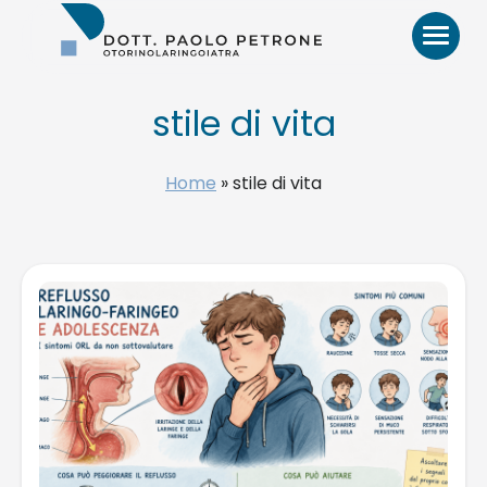
Otorino
Bari
–
Dr.
Paolo
stile di vita
Petrone,
MD
HOME
Home
»
stile di vita
BIO
VIDEO
RECENSIONI
PATOLOGIE E TRATTAMENTI