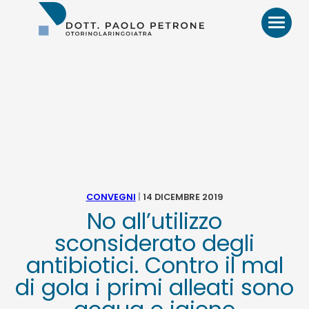
Otorino
Bari
–
Dr.
Paolo
Petrone,
MD
HOME
BIO
CONVEGNI
|
14 DICEMBRE 2019
VIDEO
No all’utilizzo
sconsiderato degli
RECENSIONI
antibiotici. Contro il mal
di gola i primi alleati sono
PATOLOGIE E TRATTAMENTI