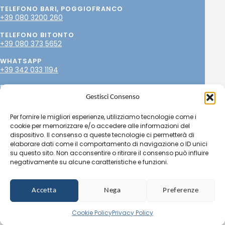
TELEFONO BARI, POGGIOFRANCO
+39 080 3200 260
TELEFONO BITONTO
+39 080 373 5652
WHATSAPP
+39 342 033 1194
EMAIL
info@paolopetrone.it
Gestisci Consenso
SOCIAL
Per fornire le migliori esperienze, utilizziamo tecnologie come i
cookie per memorizzare e/o accedere alle informazioni del
dispositivo. Il consenso a queste tecnologie ci permetterà di
elaborare dati come il comportamento di navigazione o ID unici
su questo sito. Non acconsentire o ritirare il consenso può influire
negativamente su alcune caratteristiche e funzioni.
© Copyright 2025
Dr. Paolo Petrone, MD
- OMCeO
BA015359 - P.IVA 04345760237 -
Privacy policy
-
Cookie
policy
-
Credits
Accetta
Nega
Preferenze
Cookie Policy
Privacy Policy