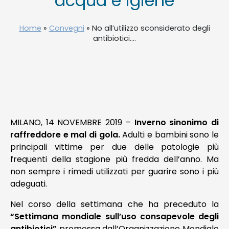
acqua e igiene
NEWS
Home
»
Convegni
»
No all’utilizzo sconsiderato degli
antibiotici....
TELEFONO E CONTATTI
MILANO, 14 NOVEMBRE 2019 –
Inverno sinonimo di
raffreddore e mal di gola.
Adulti e bambini sono le
principali vittime per due delle patologie più
frequenti della stagione più fredda dell’anno. Ma
non sempre i rimedi utilizzati per guarire sono i più
adeguati.
Nel corso della settimana che ha preceduto la
“Settimana mondiale sull’uso consapevole degli
antibiotici”
promossa dall’Organizzazione Mondiale