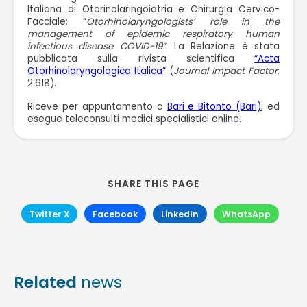
Italiana di Otorinolaringoiatria e Chirurgia Cervico-
Facciale: “
Otorhinolaryngologists’ role in the
management of epidemic respiratory human
infectious disease COVID-19″
. La Relazione è stata
pubblicata sulla rivista scientifica
“Acta
Otorhinolaryngologica Italica”
(
Journal Impact Factor
:
2.618).
Riceve per appuntamento a
Bari e Bitonto (Bari)
, ed
esegue teleconsulti medici specialistici online.
SHARE THIS PAGE
Twitter X
Facebook
LinkedIn
WhatsApp
Related
news