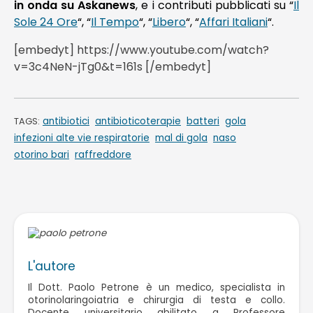
in onda su Askanews
, e i contributi pubblicati su “
Il
Sole 24 Ore
“, “
Il Tempo
“, “
Libero
“, “
Affari Italiani
“.
[embedyt] https://www.youtube.com/watch?
v=3c4NeN-jTg0&t=161s [/embedyt]
antibiotici
antibioticoterapie
batteri
gola
TAGS:
infezioni alte vie respiratorie
mal di gola
naso
otorino bari
raffreddore
L'autore
Il Dott. Paolo Petrone è un medico, specialista in
otorinolaringoiatria e chirurgia di testa e collo.
Docente universitario abilitato a Professore