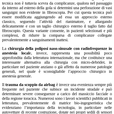
tecnica non è tuttavia scevra da complicanze, qualora nel passaggio
da interno ad esterno della gola si determini una perforazione di vasi
sanguigni non evidente in fibroscopia. Per cui questa tecnica può
essere modificata aggiungendo ad essa un approccio esterno
classico, seguendo l’attività del rianimatore, e allargando
delicatamente e con un taglio chirurgico esterno il taglio fatto dal
fibroscopio. Questa variante consente, in pazienti selezionati e più
complessi, di ridurre la comparsa di complicanze collegate
prevalentemente a sanguinamenti inattesi.
La
chirurgia della poliposi naso-sinusale con radiofrequenze in
anestesia local
e, invece, rappresenta una possibilità poco
approfondita dalla letteratura internazionale, ma che costituisce una
interessante alternativa alla chirurgia con micro-debrider, in
particolare nel paziente anziano o già affetto da numerose patologie
generali, nel quale è sconsigliabile l’approccio chirurgico in
anestesia generale.
Il
trauma da scoppio da airbag
è invece una evenienza sempre più
frequente nel paziente che subisce un incidente stradale e può
determinare severe conseguenze a carico del massiccio facciale o
della regione toracica. Numerosi sono i lavori scientifici pubblicati in
letteratura, prevalentemente di matrice bio-ingegneristica che
evidenziano l’importanza della tecnologia, in particolare nelle
autovetture di recente costruzione, dotate nei propri sedili di sensori