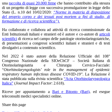
una
raccolta di quasi 20.000 firme
che hanno contribuito alla stesura
di un progetto di legge con successiva promulgazione in legge dello
Stato (L. n.10 del 10/02/2020:
“Norme in materia di disposizione
del proprio corpo e dei tessuti post mortem a fini di studio, di
formazione e di ricerca scientifica”).
Ha collaborato e collabora ad attività di ricerca commissionate da
Enti Istituzionali italiani e stranieri ed è autore e co-autore di
articoli
scientifici
di ricerca nel campo delle patologie otorinolaringoiatriche,
di presentazioni a congressi scientifici italiani e stranieri e di testi
divulgativi a contenuto scientifico.
Nel 2022 è stato autore della Relazione Ufficiale del 108°
Congresso Nazionale della SIOeChCF – Società Italiana di
Otorinolaringoiatria e Chirurgia Cervico-Facciale:
“
Otorhinolaryngologists’ role in the management of epidemic
respiratory human infectious disease COVID-19″
. La Relazione è
stata pubblicata sulla rivista scientifica
“Acta Otorhinolaryngologica
Italica”
(
Journal Impact Factor
: 2.618).
Riceve per appuntamento a
Bari e Bitonto (Bari)
, ed esegue
teleconsulti medici specialistici online.
Share this page