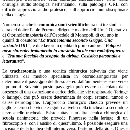
chirurgia audio-otologica nell’anziano, sulla patologia ORL con
difficile approccio audio-protesico, sull’approccio multidisciplinare
della disfagia.
Numerose anche le
comunicazioni scientifiche
tra cui tre studi a
cura del dottor Paolo Petrone, dirigente medico dell’Unità Operativa
di Otorinolaringoiatria dell’Ospedale di Monopoli, di cui uno in
qualità di coautore: “
La tracheotomia secondo Griggs. Una
variante ORL
“, e due lavori in qualità di primo autore: “
Poliposi
naso-sinusale: trattamento in anestesia locale con radiofrequenze
”
e “
Trauma facciale da scoppio da airbag. Casistica personale e
letteratura
“.
La
tracheotomia
è una tecnica chirurgica salvavita che viene
utilizzata dal medico specialista in otorinolaringoiatria per
determinare il passaggio del flusso aereo dall’ambiente esterno verso
i polmoni. Sovente questo passaggio può essere ostacolato dalla
presenza di una ostruzione a carico delle alte vie respiratorie (faringe
o laringe), che può essere determinata da corpi estranei, tumori o
cause neurologiche. L’approccio chirurgico classico prevede un
taglio esterno che viene eseguito a livello della trachea tra secondo e
terzo anello tracheale. Esiste tuttavia un’altra tecnica chirurgica di
scuola rianimatoria che prevede l’ingresso nella laringe di un
fibroscopio e, con l’ausilio di quest’ultimo, è possibile eseguire una
incisione della trachea dall’interno verso l’esterno della gola. Questa