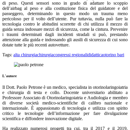
di peso. Questi sensori sono in grado di adattare lo scoppio
dell’airbag al peso e alla costituzione fisica del guidatore e del
passeggero, determinando in questo modo un trauma meno
pericoloso per il volto dell’utente. Pur tuttavia, nulla può fare la
tecnologia contro le abitudini scorrette di chi utilizza il mezzo di
guida senza indossare mezzi di sicurezza, come la cintura. Prevenire
i traumi determinati dagli incidenti stradali si può, prestando
attenzione alla guida e indossando gli ausili di sicurezza di cui sono
dotate tutte le più recenti autovetture.
Tags:
alta chirurgia
chirurgia
congressi regionali
didattica
otorino bari
L'autore
Il Dott. Paolo Petrone è un medico, specialista in otorinolaringoiatria
e chirurgia di testa e collo. Docente universitario abilitato a
Professore Associato di Otorinolaringoiatria e Audiologia e membro
di diverse società medico-scientifiche di calibro nazionale e
internazionale. È appassionato di tecnologia e utilizza con spirito
critico le tecnologie dell’informazione per fare divulgazione
scientifica e diffondere innovazione digitale.
Ha realizzato numerosi progetti tra cui, tra il 2017 e il 2019,