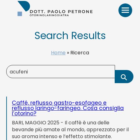
Otorino
Bari
–
Dr.
Paolo
Search Results
Petrone,
MD
HOME
Home
»
Ricerca
Search
BIO
⚲
for:
Sear
VIDEO
Caffé, reflusso gastro-esofageo e
reflusso laringo-faringeo. Cosa consiglia
l’otorino?
RECENSIONI
BARI, MAGGIO 2025 - Il caffè è una delle
bevande più amate al mondo, apprezzato per il
PATOLOGIE E TRATTAMENTI
suo aroma intenso e l’effetto stimolante.