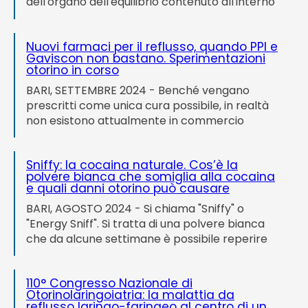
dell'organo dell'equilibrio contenuto all'interno
condividono una spiccata sensibilità nei
dell'orecchio interno che causa episodi
confronti di alcuni alimenti che hanno...
improvvisi e brevi di vertigini, che si verificano
Nuovi farmaci per il reflusso, quando PPI e
spesso al risveglio o al cambiamento delle
Gaviscon non bastano. Sperimentazioni
posizioni della testa sul letto. Perché si verifica
otorino in corso
la Vertigine Posizionale Parossistica Benigna?
BARI, SETTEMBRE 2024 - Benché vengano
Questa forma di vertigine si verifica a causa del
prescritti come unica cura possibile, in realtà
distacco di piccoli cristalli di carbonato di
non esistono attualmente in commercio
calcio, chiamati otoliti, che si spostano...
farmaci in grado di risolvere definitivamente i
sintomi causati dal reflusso laringo-faringeo.
Sniffy: la cocaina naturale. Cos’è la
Nonostante le società scientifiche nazionali e
polvere bianca che somiglia alla cocaina
internazionali aggiornino continuamente le
e quali danni otorino può causare
modalità di trattamento di questa patologia, gli
BARI, AGOSTO 2024 - Si chiama "Sniffy" o
inibitori di pompa protonica (PPI) sono infatti in
"Energy Sniff". Si tratta di una polvere bianca
grado di inibire solo parzialmente la produzione
che da alcune settimane è possibile reperire
di acido gastrico, e questo è il motivo per...
facilmente in commercio su internet. Questa
sostanza è pubblicizzata come "cocaina
110° Congresso Nazionale di
naturale" e ne viene consigliata l'assunzione
Otorinolaringoiatria: la malattia da
attraverso il naso, tramite "sniffing". Ma cos'è
reflusso laringo-faringeo al centro di un