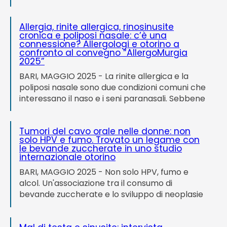
Tuttavia, per molte persone, il piacere di una
tazzina può trasformarsi rapidamente in
Allergia, rinite allergica, rinosinusite
NEWS
disagio a causa dell'acidità di stomaco e del
cronica e poliposi nasale: c’è una
reflusso laringo-faringeo. Ma qual è il vero
connessione? Allergologi e otorino a
rapporto tra il caffè e i disturbi gastrici? E il
confronto al convegno “AllergoMurgia
caffè è davvero un problema per chi soffre di...
2025”
TELEFONO E CONTATTI
BARI, MAGGIO 2025 - La rinite allergica e la
poliposi nasale sono due condizioni comuni che
interessano il naso e i seni paranasali. Sebbene
abbiano caratteristiche distinte, condividono
molti aspetti clinici e fisiopatologici, al punto
Tumori del cavo orale nelle donne: non
che spesso si presentano nello stesso paziente.
solo HPV e fumo. Trovato un legame con
Per comprendere il legame tra queste due
le bevande zuccherate in uno studio
patologie, allergologi e otorinolaringoiatri si
internazionale otorino
sono incontrati al convegno "AllergoMurgia
BARI, MAGGIO 2025 - Non solo HPV, fumo e
2025", per confrontarsi su inquadramento
alcol. Un'associazione tra il consumo di
diagnostico e collaborazione multidisciplinare,
bevande zuccherate e lo sviluppo di neoplasie
al fine...
del cavo orale nei soggetti di sesso femminile è
stata identificata da un gruppo di studiosi