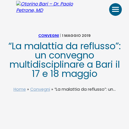
Otorino
Bari
–
Dr.
Paolo
Petrone,
CONVEGNI
|
1 MAGGIO 2019
MD
“La malattia da reflusso”:
HOME
un convegno
multidisciplinare a Bari il
BIO
17 e 18 maggio
VIDEO
Home
»
Convegni
»
“La malattia da reflusso”: un...
RECENSIONI
PATOLOGIE E TRATTAMENTI