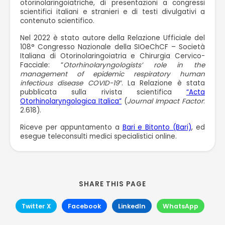
otorinolaringoiatriche, di presentazioni a congressi
scientifici italiani e stranieri e di testi divulgativi a
contenuto scientifico.
Nel 2022 è stato autore della Relazione Ufficiale del
108° Congresso Nazionale della SIOeChCF – Società
Italiana di Otorinolaringoiatria e Chirurgia Cervico-
Facciale: “
Otorhinolaryngologists’ role in the
management of epidemic respiratory human
infectious disease COVID-19″
. La Relazione è stata
pubblicata sulla rivista scientifica
“Acta
Otorhinolaryngologica Italica”
(
Journal Impact Factor
:
2.618).
Riceve per appuntamento a
Bari e Bitonto (Bari)
, ed
esegue teleconsulti medici specialistici online.
SHARE THIS PAGE
Twitter X
Facebook
LinkedIn
WhatsApp