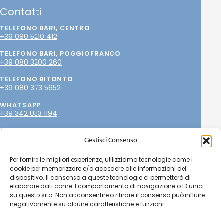
Contatti
TELEFONO BARI, CENTRO
+39 080 5210 412
TELEFONO BARI, POGGIOFRANCO
+39 080 3200 260
TELEFONO BITONTO
+39 080 373 5652
WHATSAPP
+39 342 033 1194
EMAIL
info@paolopetrone.it
Gestisci Consenso
SOCIAL
Per fornire le migliori esperienze, utilizziamo tecnologie come i
cookie per memorizzare e/o accedere alle informazioni del
dispositivo. Il consenso a queste tecnologie ci permetterà di
elaborare dati come il comportamento di navigazione o ID unici
su questo sito. Non acconsentire o ritirare il consenso può influire
negativamente su alcune caratteristiche e funzioni.
© Copyright 2025
Dr. Paolo Petrone, MD
- OMCeO