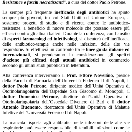
Resistance e fasciti necrotizzanti
“, a cura del dottor Paolo Petrone.
La sempre più frequente
inefficacia degli antibiotici
ha spinto
sempre più governi, tra cui Stati Uniti ed Unione Europea, a
sostenere progetti di studio e di ricerca contro le antibiotico-
resistenze, a beneficio di nuove molecole che possano essere più
efficaci contro gli attuali batteri. Durante la conferenza, con l’ausilio
di
esperti farmacologi ed infettivologi
, si discuterà dell’inefficacia
delle antibiotico-terapie anche nelle infezioni delle alte vie
respiratorie. Si effettuerà un confronto tra le
linee guida italiane ed
internazionali
, si prenderanno in considerazione gli
spettri
d’azione più efficaci degli attuali antibiotici
in commercio
secondo gli ultimi studi pubblicati in letteratura.
Alla conferenza interverranno il
Prof. Ettore Novellino
, preside
della Facoltà di Farmacia dell’Università Federico II di Napoli, il
dottor Paolo Petrone
, dirigente medico dell’Unità Operativa di
Otorinolaringoiatria dell’Ospedale San Giacomo di Monopoli, il
dottor Domenico Petrone
, direttore dell’Unità Operativa di
Otorinolaringoiatria dell’Ospedale Divenere di Bari e il
dottor
Antonio Buonomo
, ricercatore dell’Unità Operativa di Malattie
Infettive dell’Università Federico II di Napoli.
La mancata risposta agli antibiotici nelle infezioni delle alte vie
respiratorie può essere responsabile di temibili infezioni come le