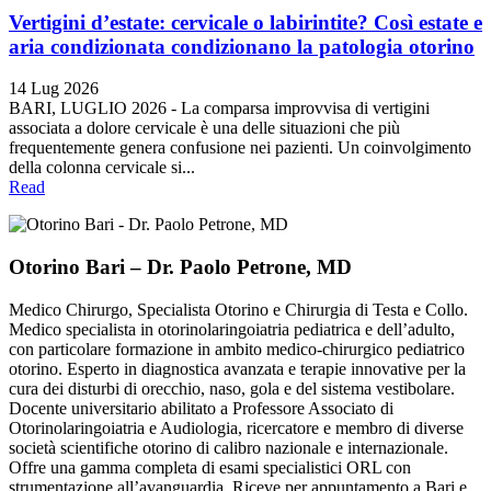
Vertigini d’estate: cervicale o labirintite? Così estate e
aria condizionata condizionano la patologia otorino
14 Lug 2026
BARI, LUGLIO 2026 - La comparsa improvvisa di vertigini
associata a dolore cervicale è una delle situazioni che più
frequentemente genera confusione nei pazienti. Un coinvolgimento
della colonna cervicale si...
Read
Otorino Bari – Dr. Paolo Petrone, MD
Medico Chirurgo, Specialista Otorino e Chirurgia di Testa e Collo.
Medico specialista in otorinolaringoiatria pediatrica e dell’adulto,
con particolare formazione in ambito medico-chirurgico pediatrico
otorino. Esperto in diagnostica avanzata e terapie innovative per la
cura dei disturbi di orecchio, naso, gola e del sistema vestibolare.
Docente universitario abilitato a Professore Associato di
Otorinolaringoiatria e Audiologia, ricercatore e membro di diverse
società scientifiche otorino di calibro nazionale e internazionale.
Offre una gamma completa di esami specialistici ORL con
strumentazione all’avanguardia. Riceve per appuntamento a Bari e