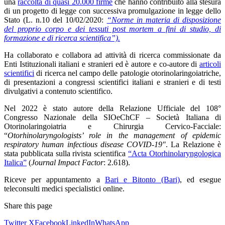
una
raccolta di quasi 20.000 firme
che hanno contribuito alla stesura
di un progetto di legge con successiva promulgazione in legge dello
Stato (L. n.10 del 10/02/2020:
“Norme in materia di disposizione
del proprio corpo e dei tessuti post mortem a fini di studio, di
formazione e di ricerca scientifica”).
Ha collaborato e collabora ad attività di ricerca commissionate da
Enti Istituzionali italiani e stranieri ed è autore e co-autore di
articoli
scientifici
di ricerca nel campo delle patologie otorinolaringoiatriche,
di presentazioni a congressi scientifici italiani e stranieri e di testi
divulgativi a contenuto scientifico.
Nel 2022 è stato autore della Relazione Ufficiale del 108°
Congresso Nazionale della SIOeChCF – Società Italiana di
Otorinolaringoiatria e Chirurgia Cervico-Facciale:
“
Otorhinolaryngologists’ role in the management of epidemic
respiratory human infectious disease COVID-19″
. La Relazione è
stata pubblicata sulla rivista scientifica
“Acta Otorhinolaryngologica
Italica”
(
Journal Impact Factor
: 2.618).
Riceve per appuntamento a
Bari e Bitonto (Bari)
, ed esegue
teleconsulti medici specialistici online.
Share this page
Twitter X
Facebook
LinkedIn
WhatsApp