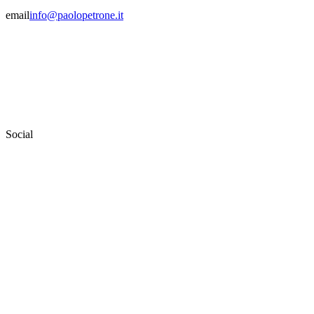
email
info@paolopetrone.it
Social