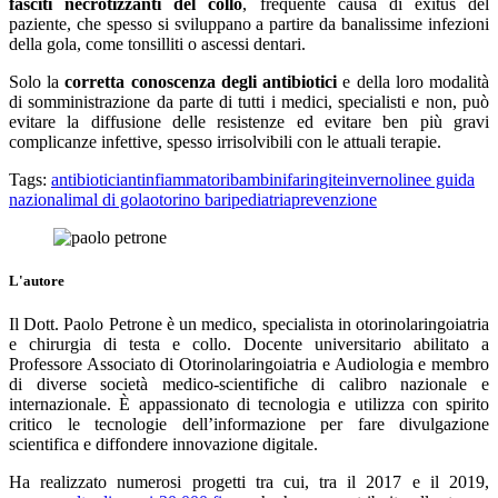
fasciti necrotizzanti del collo
, frequente causa di exitus del
paziente, che spesso si sviluppano a partire da banalissime infezioni
della gola, come tonsilliti o ascessi dentari.
Solo la
corretta conoscenza degli antibiotici
e della loro modalità
di somministrazione da parte di tutti i medici, specialisti e non, può
evitare la diffusione delle resistenze ed evitare ben più gravi
complicanze infettive, spesso irrisolvibili con le attuali terapie.
Tags:
antibiotici
antinfiammatori
bambini
faringite
inverno
linee guida
nazionali
mal di gola
otorino bari
pediatria
prevenzione
L'autore
Il Dott. Paolo Petrone è un medico, specialista in otorinolaringoiatria
e chirurgia di testa e collo. Docente universitario abilitato a
Professore Associato di Otorinolaringoiatria e Audiologia e membro
di diverse società medico-scientifiche di calibro nazionale e
internazionale. È appassionato di tecnologia e utilizza con spirito
critico le tecnologie dell’informazione per fare divulgazione
scientifica e diffondere innovazione digitale.
Ha realizzato numerosi progetti tra cui, tra il 2017 e il 2019,